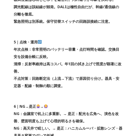
調光配線は誤結線が頻発。DALIは極性自由だが、幹線/通信線の
分離を徹底。
緊急照明は別系統。保守切替スイッチの回路誤接続に注意。
5｜点検・運用
年次点検：非常照明のバッテリー容量・点灯時間を確認。交換目
安を設備台帳に反映。
清掃：反射率維持は高コスパ。年1回の拭き上げで照度が顕著に改
善。
不点対策：回路断定法（上流→下流）で原因切り分け。器具・安
定器・配線・制御の順に調査。
6｜NG→是正
→
NG：会議室で机上に多重影。→ 是正：配光を広角へ、演色を改
善、壁面明度も上げて心理的明るさを確保。
NG：高天井で眩しい。→ 是正：ハニカムルーバ・拡散レンズ・器
具高さ変更でグレア低減。