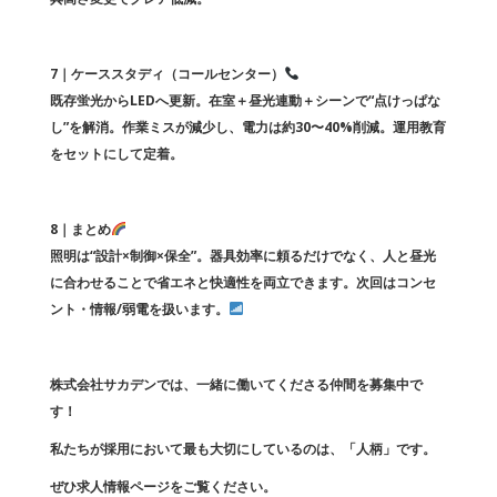
7｜ケーススタディ（コールセンター）
既存蛍光からLEDへ更新。在室＋昼光連動＋シーンで“点けっぱな
し”を解消。作業ミスが減少し、電力は約30〜40%削減。運用教育
をセットにして定着。
8｜まとめ
照明は“設計×制御×保全”。器具効率に頼るだけでなく、人と昼光
に合わせることで省エネと快適性を両立できます。次回はコンセ
ント・情報/弱電を扱います。
株式会社サカデンでは、一緒に働いてくださる仲間を募集中で
す！
私たちが採用において最も大切にしているのは、「人柄」です。
ぜひ求人情報ページをご覧ください。