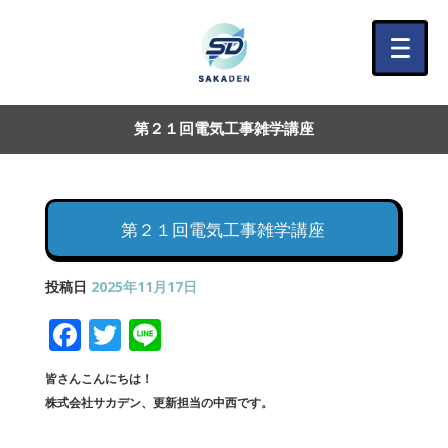
第２１回電気工事雑学講座
第２１回電気工事雑学講座
投稿日
2025年11月17日
F
T
Li
a
w
n
皆さんこんにちは！
c
it
e
株式会社サカデン、更新担当の中西です。
e
te