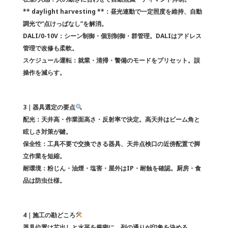
** daylight harvesting **：昼光連動で一定照度を維持、自動
調光で“点けっぱなし”を解消。
DALI/0-10V：シーン制御・個別制御・群管理。DALIはアドレス
管理で改修も柔軟。
スケジュール運転：就業・清掃・警備のモードをプリセット。誤
操作を減らす。
3｜器具選定の要点
配光：天井高・作業面高さ・反射率で決定。高天井はビーム角と
眩しさ対策が鍵。
保全性：工具不要で交換できる器具、天井点検口の近傍配置で脚
立作業を短縮。
耐環境：粉じん・油煙・塩害・屋外はIP・耐蝕を確認。厨房・食
品は防虫仕様。
4｜施工の勘どころ
器具位置は芯出しと水平を厳密に。列の通りが印象を決める。