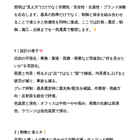
b
r
照明は“見え方”だけでなく作業性・安全性・生産性・ブランド体験
o
を左右します。器具の効率だけでなく、制御と保全を組み合わせ
o
ることで省エネと快適性を同時に達成。ここでは計画→選定→制
御→施工→点検までを一気通貫で整理します。
k
1｜設計の骨子
目的の可視化：事務・製造・医療・商業など用途別に“何を見せた
いか”を言語化。
照度と均斉：明るさは“点”ではなく“面”で確保。均斉度を上げると
疲労が減り、事故も減る。
グレア抑制：器具選定時に遮光角/配光を確認。作業面・視線方
向・反射面を総合で評価。
色温度と演色：オフィスは中性〜やや高め、商業の生鮮は高演
色、ラウンジは低色温度で演出。
2｜制御と省エネ
在室/人感：人の動きに合わせて自動点滅・ディマンド抑制。